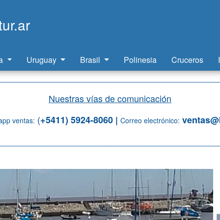
ur.ar
na
Uruguay
Brasil
Polinesia
Cruceros
_____________________________________________
Nuestras vías de comunicación
(
+5411) 5924-8060 |
ventas@b
pp ventas:
Correo electrónico:
_____________________________________________