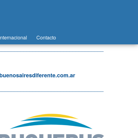
Internacional
Contacto
__________________________________
uenosairesdiferente.com.ar
__________________________________