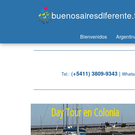
buenosairesdiferente.t
Bienvenidos
Argenti
_________________________________
(
|
+5411) 3809-9343
Tel.:
Whatsa
_________________________________
Day Tour en Colonia