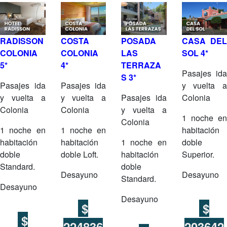
RADISSON
COSTA
POSADA
CASA DEL
COLONIA
COLONIA
LAS
SOL 4*
5*
4*
TERRAZA
Pasajes ida
S 3*
Pasajes ida
Pasajes ida
y vuelta a
y vuelta a
y vuelta a
Pasajes ida
Colonia
Colonia
Colonia
y vuelta a
1 noche en
Colonia
1 noche en
1 noche en
habitación
habitación
habitación
1 noche en
doble
doble
doble Loft.
habitación
Superior.
Standard.
doble
Desayuno
Desayuno
Standard.
Desayuno
Desayuno
$
$
$
224836
203642