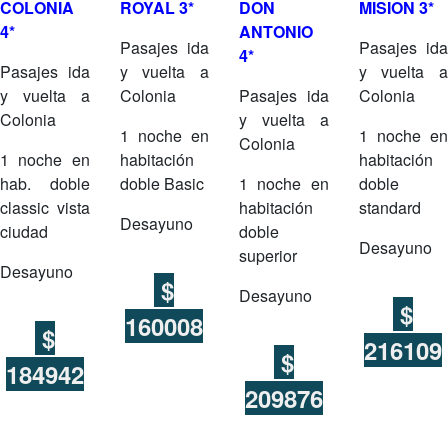
COLONIA
ROYAL 3*
DON
MISION 3*
4*
ANTONIO
Pasajes ida
Pasajes ida
4*
Pasajes ida
y vuelta a
y vuelta a
y vuelta a
Colonia
Pasajes ida
Colonia
Colonia
y vuelta a
1 noche en
1 noche en
Colonia
1 noche en
habitación
habitación
hab. doble
doble Basic
1 noche en
doble
classic vista
habitación
standard
Desayuno
ciudad
doble
Desayuno
superior
Desayuno
$
Desayuno
$
160008
$
216109
$
184942
209876