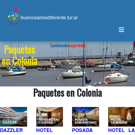
buenosairesdiferente.tur.ar
Paquetes
en Colonia
Paquetes en Colonia
DAZZLER
HOTEL
POSADA
HOTEL LA