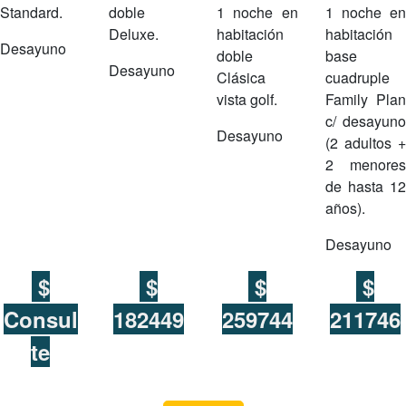
Standard.
doble
1 noche en
1 noche en
Deluxe.
habitación
habitación
Desayuno
doble
base
Desayuno
Clásica
cuadruple
vista golf.
Family Plan
c/ desayuno
Desayuno
(2 adultos +
2 menores
de hasta 12
años).
Desayuno
$
$
$
$
Consul
182449
259744
211746
te