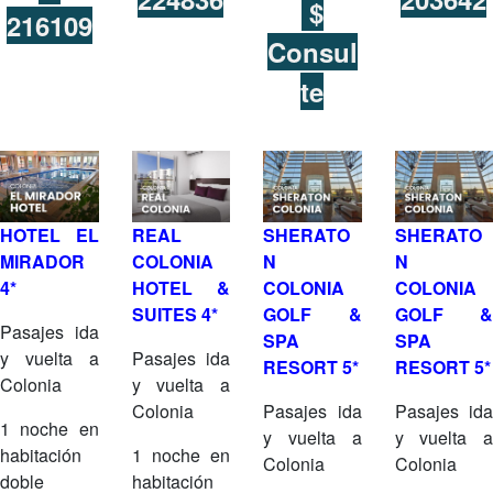
$
216109
Consul
te
HOTEL EL
REAL
SHERATO
SHERATO
MIRADOR
COLONIA
N
N
4*
HOTEL &
COLONIA
COLONIA
SUITES 4*
GOLF &
GOLF &
Pasajes ida
SPA
SPA
y vuelta a
Pasajes ida
RESORT 5*
RESORT 5*
Colonia
y vuelta a
Colonia
Pasajes ida
Pasajes ida
1 noche en
y vuelta a
y vuelta a
habitación
1 noche en
Colonia
Colonia
doble
habitación