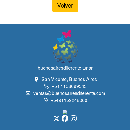
Volver
buenosairesdiferente.tur.ar
San Vicente, Buenos Aires
+54 1138099343
ventas@buenosairesdiferente.com
+5491159248060